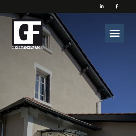
Générations Façades
Nos prestations
Enduit
Peinture
Isolation
Nos belles histoires de chantiers
Nous contacter
Générations Façades s’engage