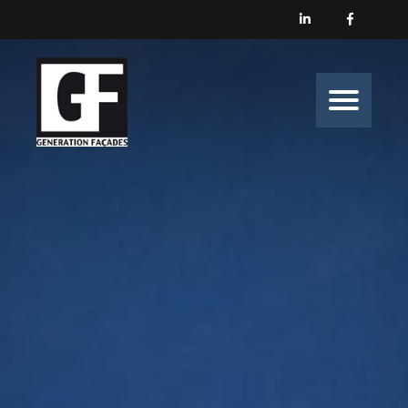
Générations Façades
Nos prestations
Enduit
Peinture
Isolation
Nos belles histoires de chantiers
Nous contacter
Générations Façades s’engage