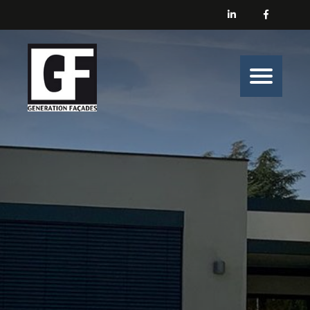
Générations Façades
Nos prestations
Enduit
Peinture
Isolation
Nos belles histoires de chantiers
Nous contacter
Générations Façades s’engage