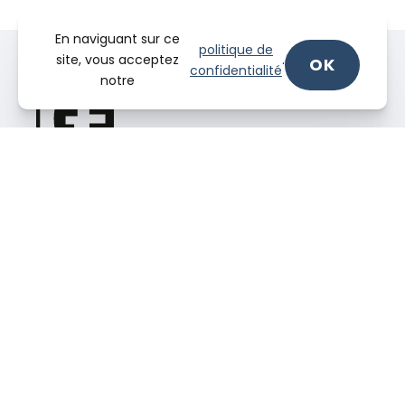
En naviguant sur ce
politique de
site, vous acceptez
.
OK
confidentialité
notre
56 Route de Brignais, 69630 Chaponost.
Téléphone :
04 78 82 48 78
SUIVEZ-NOUS !