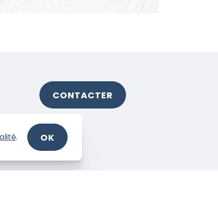
CONTACTER
OK
alité
.