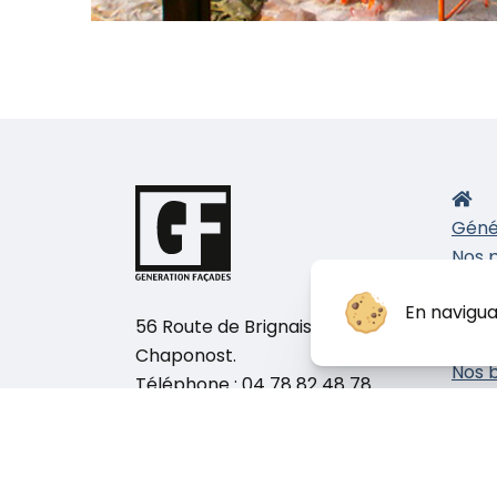
Géné
Nos 
E
En navigua
P
56 Route de Brignais, 69630
I
Chaponost.
Nos b
Téléphone :
04 78 82 48 78
chan
Nous