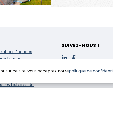
SUIVEZ-NOUS !
rations Façades
prestations
nduit
nt sur ce site, vous acceptez notre
politique de confidenti
einture
solation
elles histoires de
tiers
 contacter