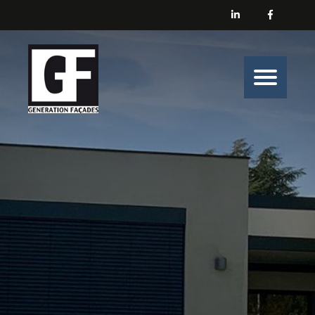
Générations Façades
Nos prestations
Enduit
Peinture
Isolation
Nos belles histoires de chantiers
Nous contacter
Générations Façades s’engage