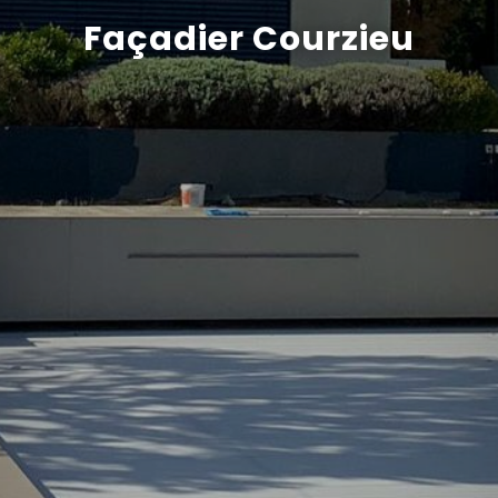
Façadier Courzieu
Recrutement