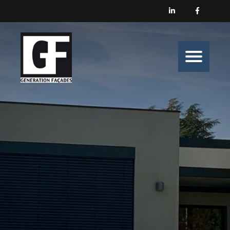
Générations Façades
Nos prestations
Enduit
Peinture
Isolation
Nos belles histoires de chantiers
Nous contacter
Générations Façades s’engage