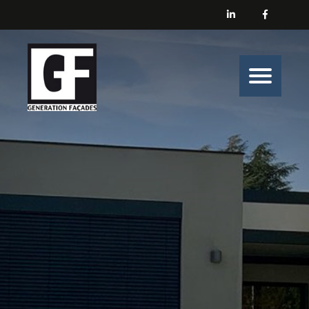
Générations Façades
Nos prestations
Enduit
Peinture
Isolation
Nos belles histoires de chantiers
Nous contacter
Générations Façades s’engage