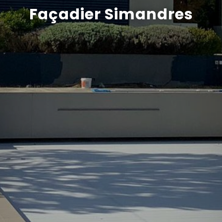
Façadier Simandres
Recrutement