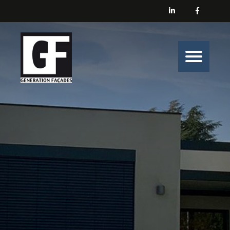
Générations Façades
Nos prestations
Enduit
Peinture
Isolation
Nos belles histoires de chantiers
Nous contacter
Générations Façades s’engage