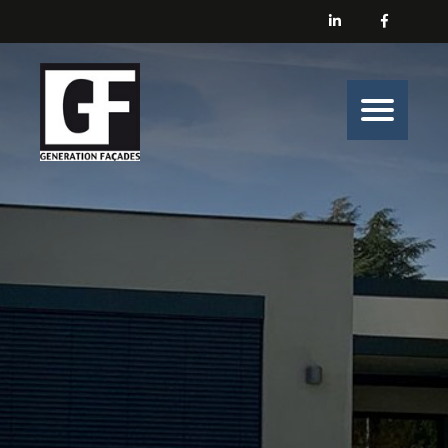
Générations Façades
Nos prestations
Enduit
Peinture
Isolation
Nos belles histoires de chantiers
Nous contacter
Générations Façades s’engage