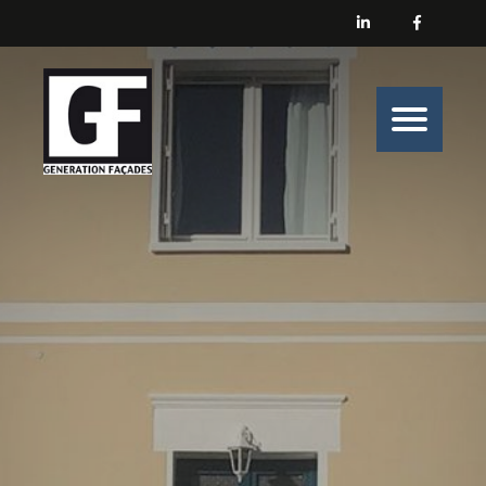
Générations Façades
Nos prestations
Enduit
Peinture
Isolation
Nos belles histoires de chantiers
Nous contacter
Générations Façades s’engage