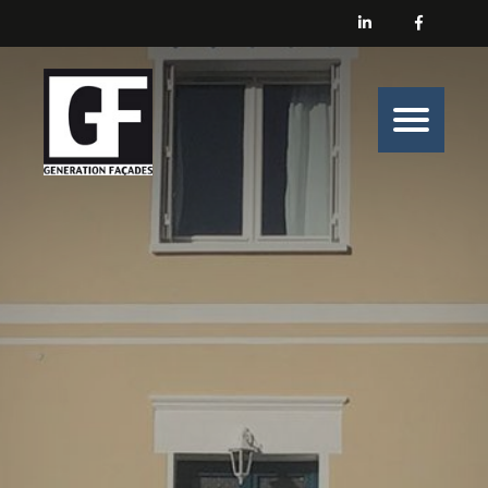
Générations Façades
Nos prestations
Enduit
Peinture
Isolation
Nos belles histoires de chantiers
Nous contacter
Générations Façades s’engage