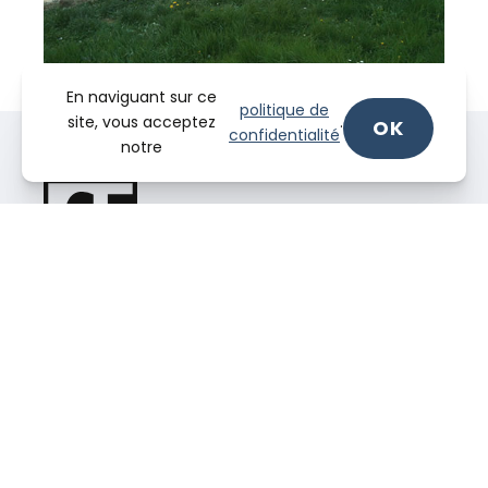
En naviguant sur ce
politique de
site, vous acceptez
.
OK
confidentialité
notre
56 Route de Brignais, 69630 Chaponost.
Téléphone :
04 78 82 48 78
SUIVEZ-NOUS !