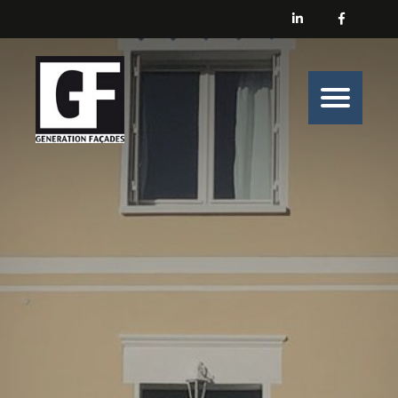
Générations Façades
Nos prestations
Enduit
Peinture
Isolation
Nos belles histoires de chantiers
Nous contacter
Générations Façades s’engage