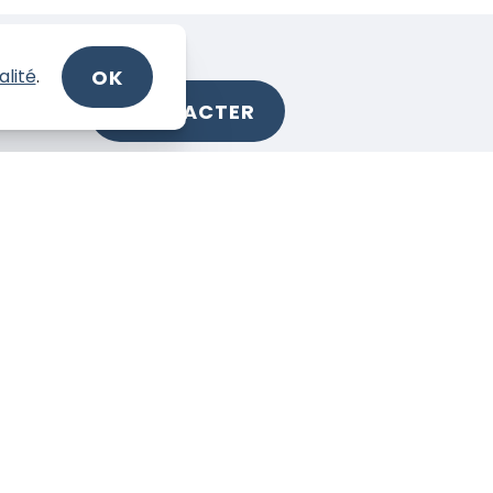
OK
alité
.
CONTACTER
r