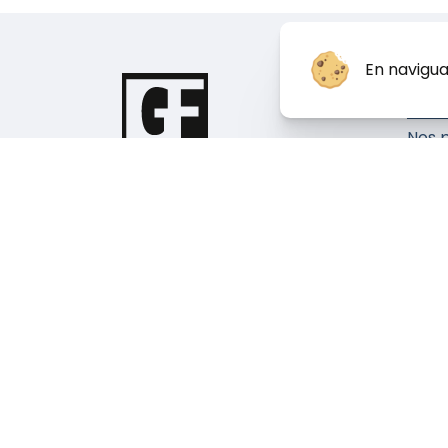
En navigua
Géné
Nos 
E
P
56 Route de Brignais, 69630
I
Chaponost.
Nos b
Téléphone :
04 78 82 48 78
chan
Nous