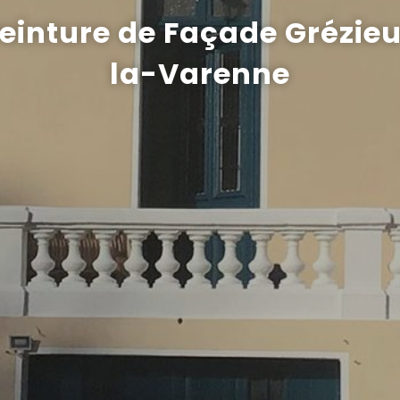
einture de Façade Grézie
la-Varenne