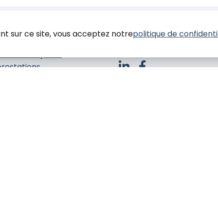
nt sur ce site, vous acceptez notre
politique de confidenti
SUIVEZ-NOUS !
rations Façades
prestations
nduit
einture
solation
elles histoires de
tiers
 contacter
Contact
Plan du site
Site réalisé par OmahaBeach.f