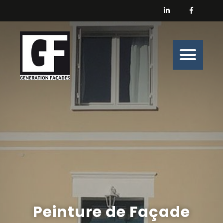
Générations Façades
Nos prestations
Enduit
Peinture
Isolation
Nos belles histoires de chantiers
Nous contacter
Peinture de Façade
Générations Façades s’engage