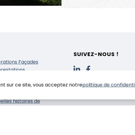
SUIVEZ-NOUS !
rations Façades
prestations
nduit
nt sur ce site, vous acceptez notre
politique de confidenti
einture
solation
elles histoires de
tiers
 contacter