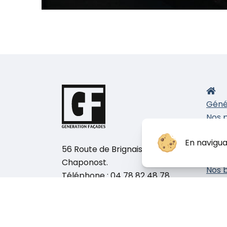
Géné
Nos 
E
En navigua
P
56 Route de Brignais, 69630
I
Chaponost.
Nos b
Téléphone :
04 78 82 48 78
chan
Nous