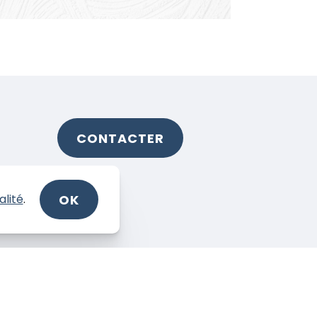
CONTACTER
OK
alité
.