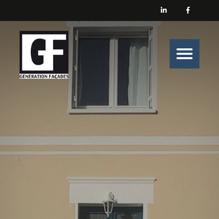
Générations Façades
Nos prestations
Enduit
Peinture
Isolation
Nos belles histoires de chantiers
Nous contacter
Générations Façades s’engage