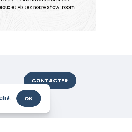
eaux et visitez notre show-room.
CONTACTER
OK
alité
.