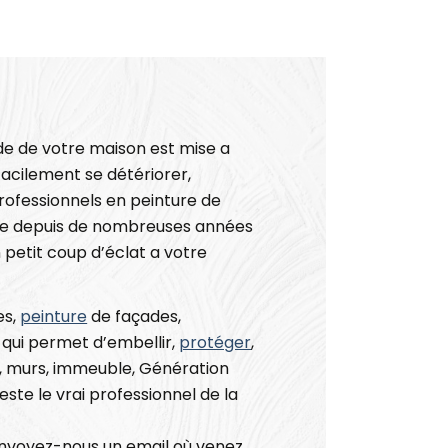
de de votre maison est mise a
acilement se détériorer,
ofessionnels en peinture de
nne depuis de nombreuses années
 petit coup d’éclat a votre
es,
peinture
de façades,
e qui permet d’embellir,
protéger
,
, murs, immeuble, Génération
ste le vrai professionnel de la
envoyez-nous un email où venez