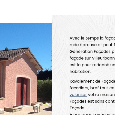
Avec le temps la faça
rude épreuve et peut f
Génération Façades pr
façade sur Villeurba
est la pour redonné un
habitation.
Ravalement de Façad
façadiers, bref tout c
valoriser
votre maison
Façades est sans conte
Façade.
Alors, appelez-nous, 