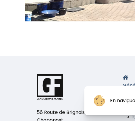
Géné
Nos 
En navigua
E
P
56 Route de Brignais, 69630
I
Chaponost.
Nos b
Téléphone :
04 78 82 48 78
chan