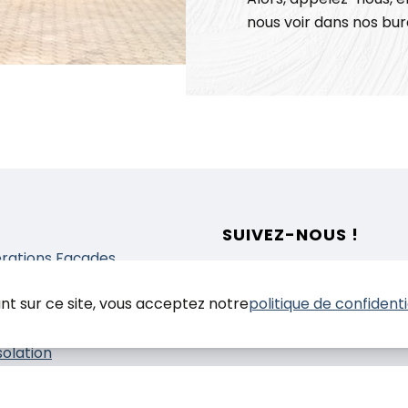
nous voir dans nos bur
SUIVEZ-NOUS !
rations Façades
prestations
nt sur ce site, vous acceptez notre
politique de confidenti
nduit
einture
solation
elles histoires de
tiers