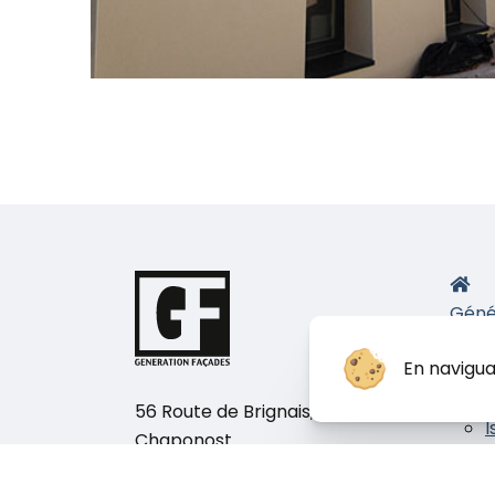
Géné
Nos 
En navigua
E
P
56 Route de Brignais, 69630
I
Chaponost.
Nos b
Téléphone :
04 78 82 48 78
chan