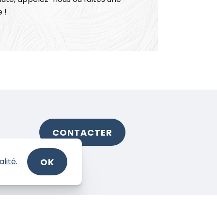
 !
CONTACTER
OK
alité
.