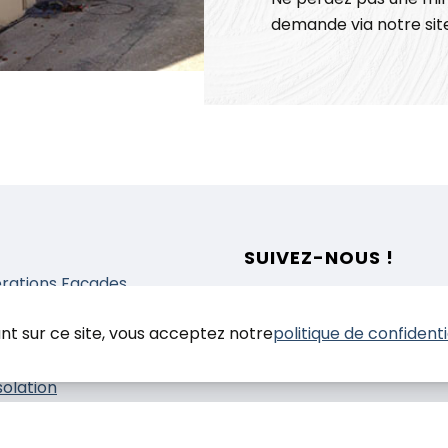
demande via notre site
SUIVEZ-NOUS !
rations Façades
prestations
nt sur ce site, vous acceptez notre
politique de confidenti
nduit
einture
solation
elles histoires de
tiers