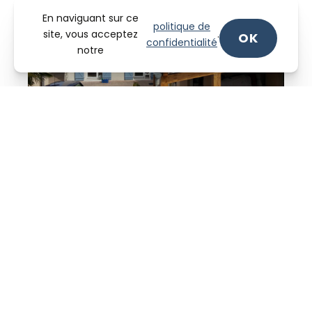
En naviguant sur ce
politique de
site, vous acceptez
.
OK
confidentialité
notre
56 Route de Brignais, 69630 Chaponost.
Téléphone :
04 78 82 48 78