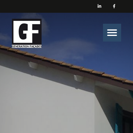
Générations Façades
Nos prestations
Enduit
Peinture
Isolation
Nos belles histoires de chantiers
Nous contacter
Générations Façades s’engage