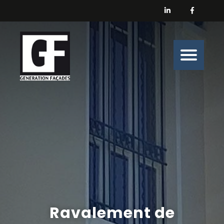
Générations Façades
Nos prestations
Enduit
Peinture
Isolation
Nos belles histoires de chantiers
Nous contacter
Ravalement de
Générations Façades s’engage