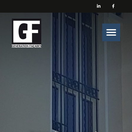
Générations Façades
Nos prestations
Enduit
Peinture
Isolation
Nos belles histoires de chantiers
Nous contacter
Générations Façades s’engage