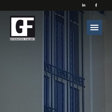
Générations Façades
Nos prestations
Enduit
Peinture
Isolation
Nos belles histoires de chantiers
Nous contacter
Générations Façades s’engage