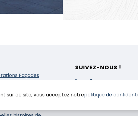
SUIVEZ-NOUS !
rations Façades
prestations
nduit
nt sur ce site, vous acceptez notre
politique de confidenti
einture
solation
elles histoires de
tiers
 contacter