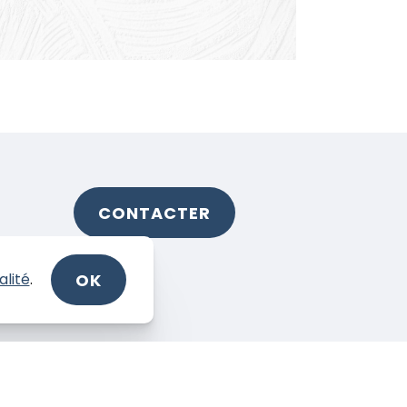
CONTACTER
OK
alité
.