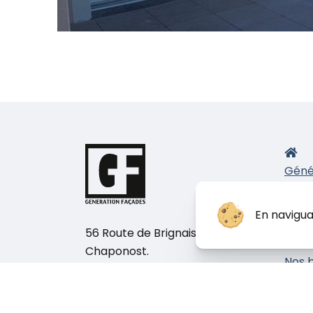
Géné
Nos 
E
En navigua
P
56 Route de Brignais, 69630
I
Chaponost.
Nos b
Téléphone :
04 78 82 48 78
chan
Nous