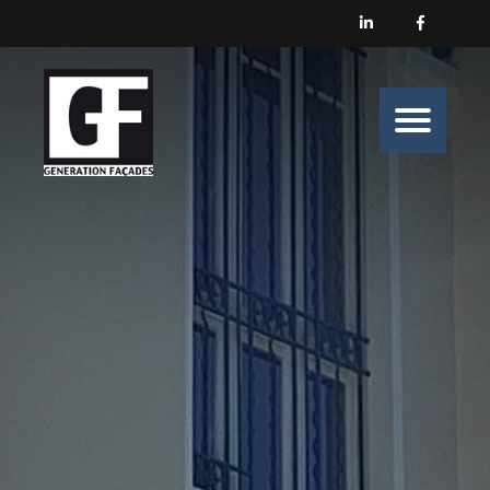
Générations Façades
Nos prestations
Enduit
Peinture
Isolation
Nos belles histoires de chantiers
Nous contacter
Générations Façades s’engage