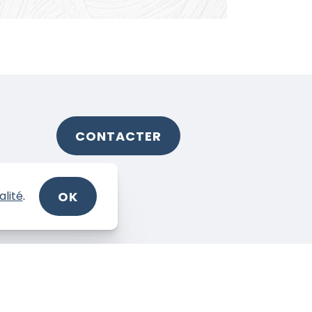
CONTACTER
OK
alité
.