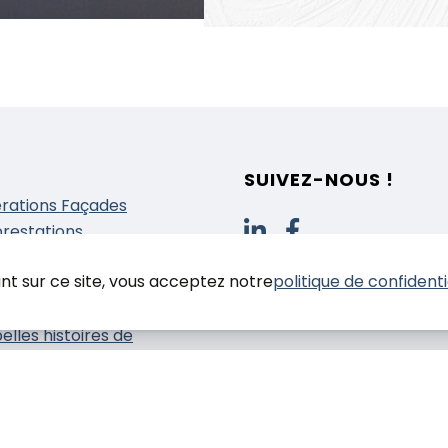
SUIVEZ-NOUS !
rations Façades
prestations
nduit
nt sur ce site, vous acceptez notre
politique de confidenti
einture
solation
elles histoires de
tiers
 contacter