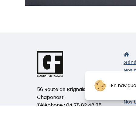
Géné
Nos 
E
En navigua
P
56 Route de Brignais, 69630
I
Chaponost.
Nos b
Téléphone :
04 78 82 48 78
chan
Nous