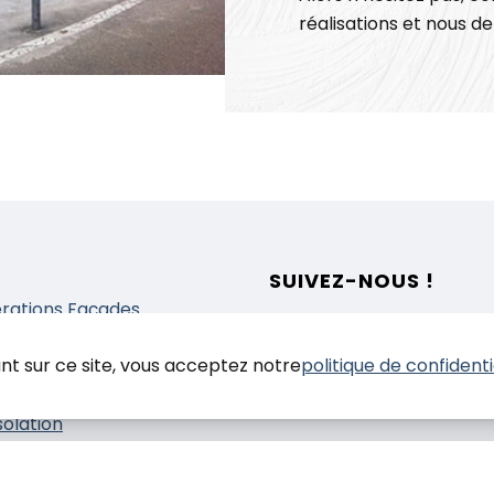
réalisations et nous d
SUIVEZ-NOUS !
rations Façades
prestations
nt sur ce site, vous acceptez notre
politique de confidenti
nduit
einture
solation
elles histoires de
tiers