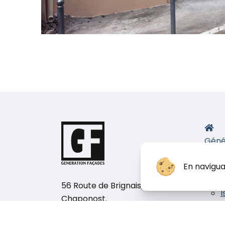
Géné
Nos 
En navigua
E
P
56 Route de Brignais, 69630
I
Chaponost.
Nos b
Téléphone :
04 78 82 48 78
chan