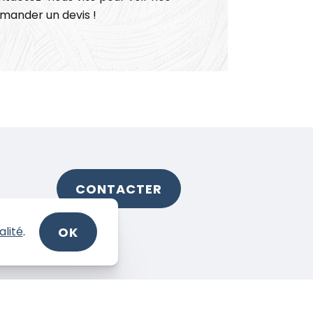
emander un devis !
CONTACTER
OK
alité
.