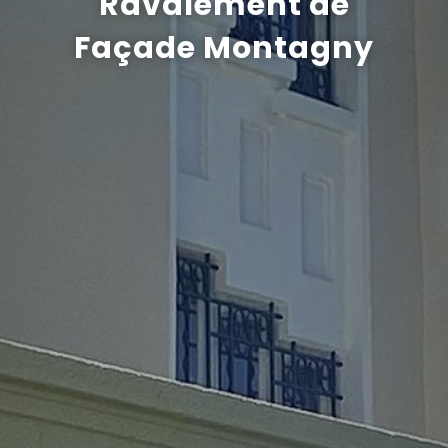
Ravalement de
Façade Montagny
Recrutement