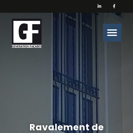
Générations Façades
Nos prestations
Enduit
Peinture
Isolation
Nos belles histoires de chantiers
Nous contacter
Ravalement de
Générations Façades s’engage