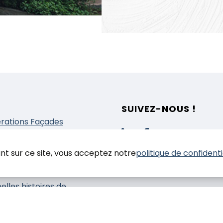
SUIVEZ-NOUS !
rations Façades
prestations
nduit
nt sur ce site, vous acceptez notre
politique de confidenti
einture
solation
elles histoires de
tiers
 contacter