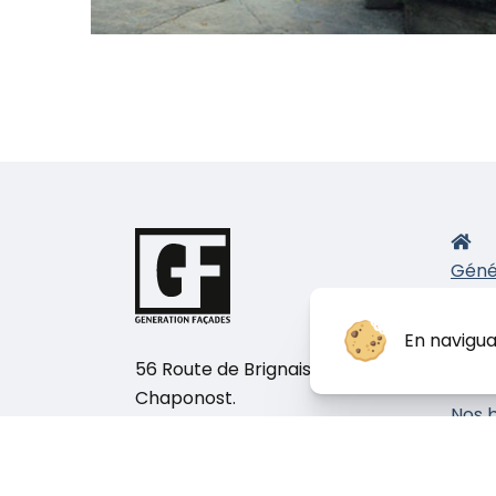
Géné
Nos 
E
En navigua
P
56 Route de Brignais, 69630
I
Chaponost.
Nos b
Téléphone :
04 78 82 48 78
chan
Nous