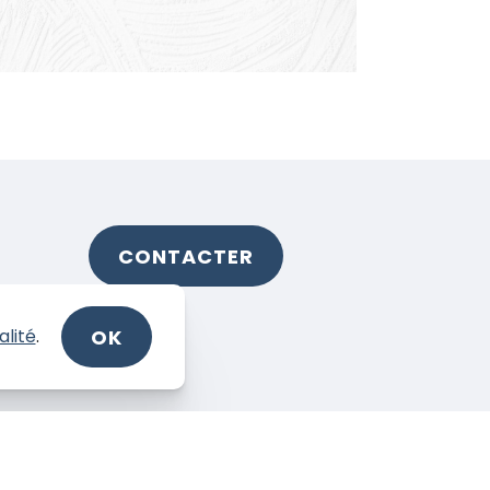
CONTACTER
OK
alité
.